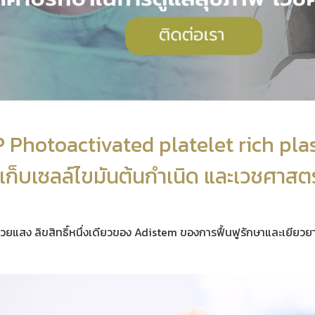
 Photoactivated platelet rich pl
ดเก็บเซลล์ไขมันต้นกำเนิด และเวชศาสตร
ด้วยแสง ลิขสิทธิ์หนึ่งเดียวของ Adistem ของการฟื้นฟูรักษาและเยียว