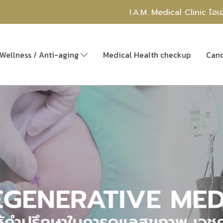
I.A.M. Medical Clinic ไอเ
Wellness / Anti-aging
Medical Health checkup
Can