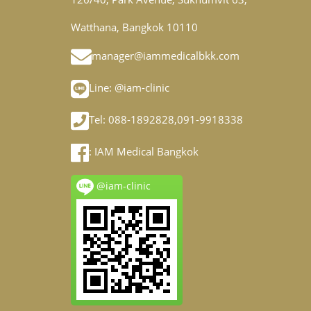
Watthana, Bangkok 10110
manager@iammedicalbkk.com
Line:
@iam-clinic
Tel: 088-1892828,091-9918338
:
IAM Medical Bangkok
@iam-clinic