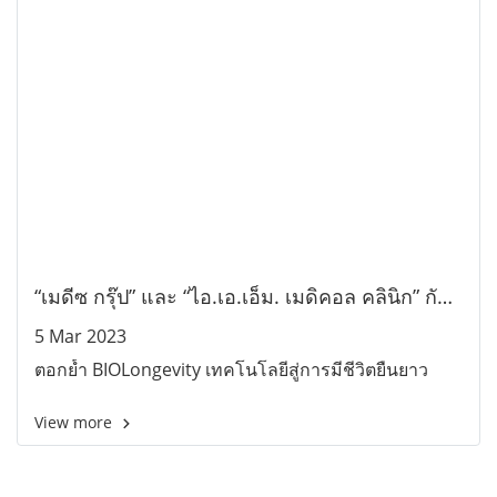
“เมดีซ กรุ๊ป” และ “ไอ.เอ.เอ็ม. เมดิคอล คลินิก” กับ
ความร่วมมือครั้งสำคัญ
5 Mar 2023
ตอกย้ำ BIOLongevity เทคโนโลยีสู่การมีชีวิตยืนยาว
View more