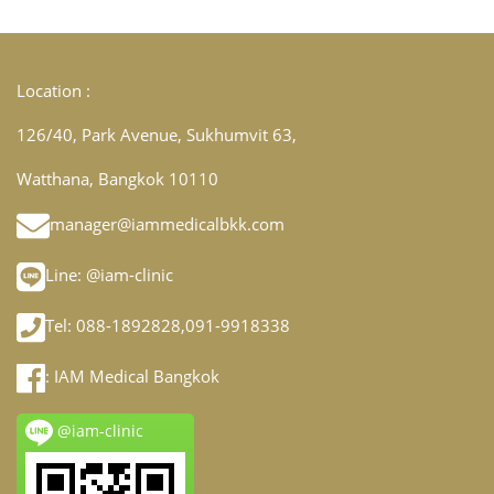
Location :
126/40, Park Avenue, Sukhumvit 63,
Watthana, Bangkok 10110
manager@iammedicalbkk.com
Line:
@iam-clinic
Tel: 088-1892828,091-9918338
:
IAM Medical Bangkok
@iam-clinic